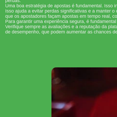
perdas.
Uma boa estratégia de apostas é fundamental. Isso incl
Isso ajuda a evitar perdas significativas e a manter
que os apostadores façam apostas em tempo real, 
Para garantir uma experiência segura, é fundamental
Verifique sempre as avaliações e a reputação da plata
de desempenho, que podem aumentar as chances de