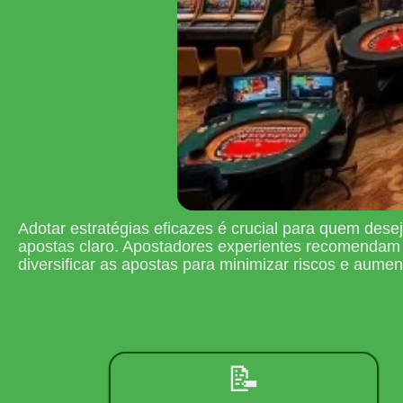
Adotar estratégias eficazes é crucial para quem desej
apostas claro. Apostadores experientes recomendam a
diversificar as apostas para minimizar riscos e aumen
📝