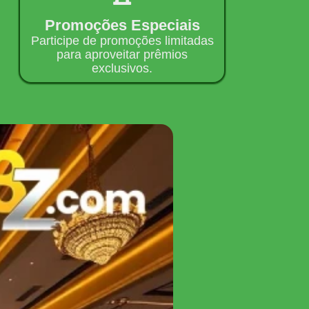
Promoções Especiais
Participe de promoções limitadas
para aproveitar prêmios
exclusivos.