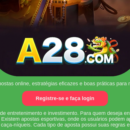
ostas online, estratégias eficazes e boas práticas para
Registre-se e faça login
 de entretenimento e investimento. Para quem deseja e
s. Existem apostas esportivas, onde os usuários podem a
caça-níqueis. Cada tipo de aposta possui suas regras es