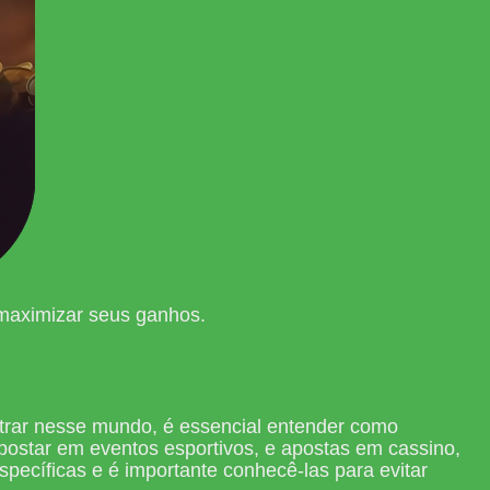
 maximizar seus ganhos.
ntrar nesse mundo, é essencial entender como
postar em eventos esportivos, e apostas em cassino,
pecíficas e é importante conhecê-las para evitar