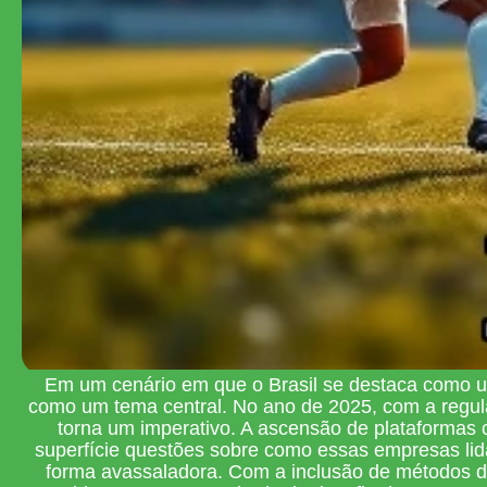
Em um cenário em que o Brasil se destaca como u
como um tema central. No ano de 2025, com a regul
torna um imperativo. A ascensão de plataformas 
superfície questões sobre como essas empresas lid
forma avassaladora. Com a inclusão de métodos d