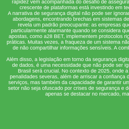
rapidez vem acompanhada do desafio de assegurar
crescente de plataformas está investindo em tec
A narrativa de segurança digital não pode ser igno
abordagens, encontrando brechas em sistemas de 
revela um padrão preocupante: as empresas que 
particularmente alarmante quando se considera qu
apostas, como a28 BET, implementem protocolos ri
práticas. Muitas vezes, a fraqueza de um sistema não
de não compartilhar informações sensíveis. A co
Além disso, a legislação em torno da segurança digi
de dados, é uma necessidade que não pode ser ign
Brasil será crucial. No contexto de 2025, onde
penalidades severas, além de arriscar a confiança
serviços, mas também da capacidade de garantir um 
setor não seja ofuscado por crises de segurança e 
apenas se destacar no mercado, ma