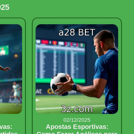
025
02/12/2025
vas:
Apostas Esportivas: