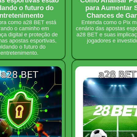
s esportivas estão
Como Analisar Pa
ando o futuro do
para Aumentar 
ntretenimento
Chances de Ga
ra como a28 BET está
Entenda como o Pix m
erando o caminho em
cenário das apostas espo
ça digital e proteção de
a28 BET e suas implica
nas apostas esportivas,
jogadores e investid
ldando o futuro do
entretenimento.