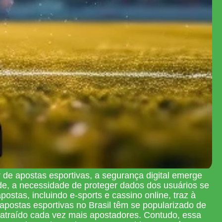
e apostas esportivas, a segurança digital emerge
e, a necessidade de proteger dados dos usuários se
tas, incluindo e-sports e cassino online, traz à
postas esportivas no Brasil têm se popularizado de
atraído cada vez mais apostadores. Contudo, essa