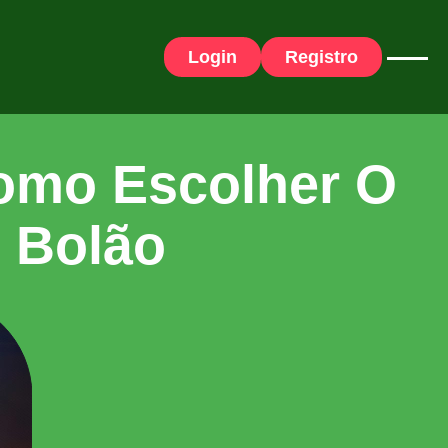
Login
Registro
Como Escolher O
u Bolão