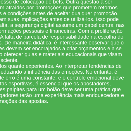
cesso de colocação de bets. Outra questão a ser
tem atraídos por promoções que prometem retornos
os e condições antes de aceitar qualquer promoção.
 suas implicações antes de utilizá-los. Isso pode
alta, a segurança digital assume um papel central nas
ormações pessoais e financeiras. Com a proliferação
 falta de parcela de responsabilidade na escolha do
. De maneira didática, é interessante observar que o
es devem ser encorajados a criar orçamentos e a se
 oferecer guias e materiais educacionais que visam
sciente.
os quanto experientes. Ao interpretar tendências de
reduzindo a influência das emoções. No entanto, é
e erro é uma constante, e o controle emocional deve
tas esportivas, é essencial que os apostadores,
es palpites para um bolão deve ser uma prática que
jogadores terão uma experiência mais enriquecedora e
emoções das apostas.