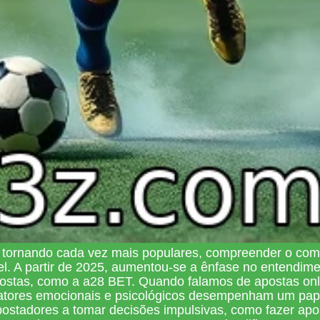
tornando cada vez mais populares, compreender o com
el. A partir de 2025, aumentou-se a ênfase no entendim
ostas, como a a28 BET. Quando falamos de apostas onli
atores emocionais e psicológicos desempenham um papel
postadores a tomar decisões impulsivas, como fazer ap