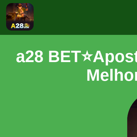
a28 BET⭐️Apost
Melhor