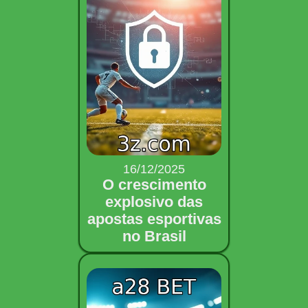
16/12/2025
O crescimento
explosivo das
apostas esportivas
no Brasil