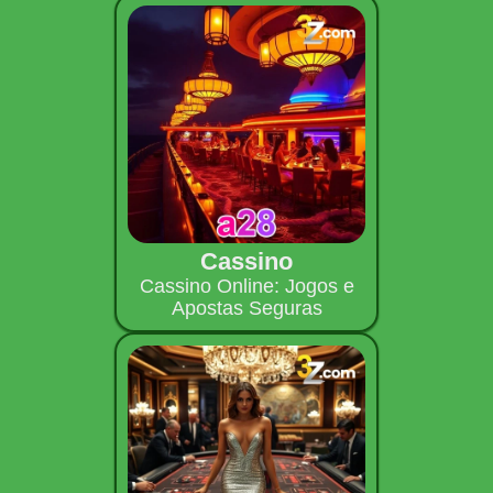
Cassino
Cassino Online: Jogos e
Apostas Seguras