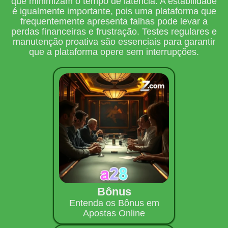
que minimizam o tempo de latência. A estabilidade
é igualmente importante, pois uma plataforma que
frequentemente apresenta falhas pode levar a
perdas financeiras e frustração. Testes regulares e
manutenção proativa são essenciais para garantir
que a plataforma opere sem interrupções.
Bônus
Entenda os Bônus em
Apostas Online