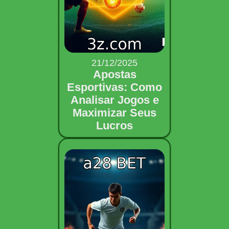
21/12/2025
Apostas
Esportivas: Como
Analisar Jogos e
Maximizar Seus
Lucros