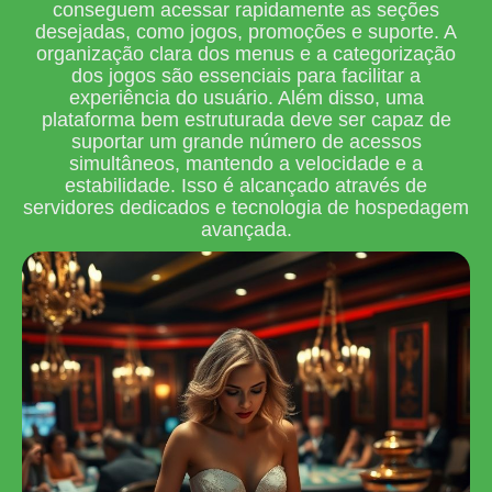
conseguem acessar rapidamente as seções
desejadas, como jogos, promoções e suporte. A
organização clara dos menus e a categorização
dos jogos são essenciais para facilitar a
experiência do usuário. Além disso, uma
plataforma bem estruturada deve ser capaz de
suportar um grande número de acessos
simultâneos, mantendo a velocidade e a
estabilidade. Isso é alcançado através de
servidores dedicados e tecnologia de hospedagem
avançada.