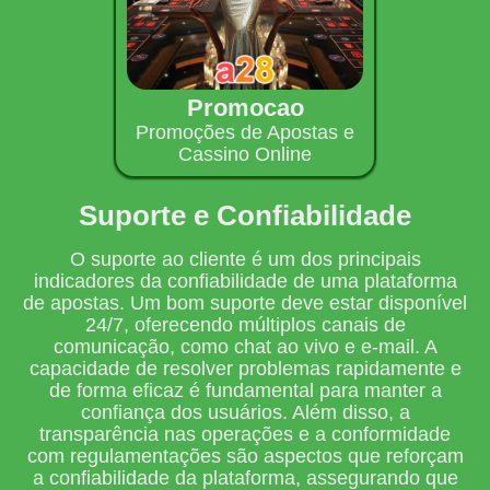
Promocao
Promoções de Apostas e
Cassino Online
Suporte e Confiabilidade
O suporte ao cliente é um dos principais
indicadores da confiabilidade de uma plataforma
de apostas. Um bom suporte deve estar disponível
24/7, oferecendo múltiplos canais de
comunicação, como chat ao vivo e e-mail. A
capacidade de resolver problemas rapidamente e
de forma eficaz é fundamental para manter a
confiança dos usuários. Além disso, a
transparência nas operações e a conformidade
com regulamentações são aspectos que reforçam
a confiabilidade da plataforma, assegurando que