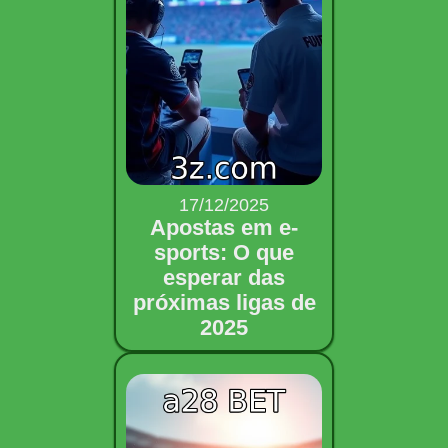
17/12/2025
Apostas em e-
sports: O que
esperar das
próximas ligas de
2025