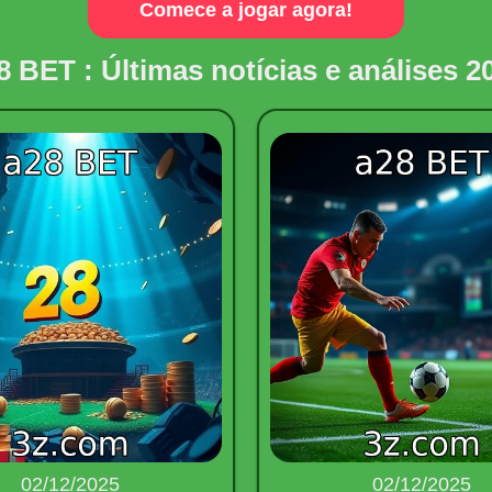
Comece a jogar agora!
8 BET : Últimas notícias e análises 2
02/12/2025
02/12/2025