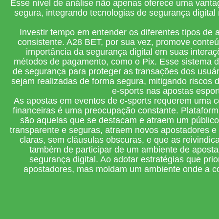
Esse nível de análise não apenas oferece uma vanta
segura, integrando tecnologias de segurança digita
Investir tempo em entender os diferentes tipos de
consistente. A28 BET, por sua vez, promove conte
importância da segurança digital em suas intera
métodos de pagamento, como o Pix. Esse sistema de
de segurança para proteger as transações dos usuári
sejam realizadas de forma segura, mitigando riscos 
e-sports nas apostas espo
As apostas em eventos de e-sports requerem uma co
financeiras é uma preocupação constante. Plataform
são aquelas que se destacam e atraem um público
transparente e seguras, atraem novos apostadores e
claras, sem cláusulas obscuras, e que as reivind
também de participar de um ambiente de aposta
segurança digital. Ao adotar estratégias que p
apostadores, mas moldam um ambiente onde a conf