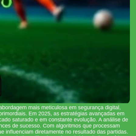
 abordagem mais meticulosa em segurança digital,
primordiais. Em 2025, as estratégias avançadas em
ado saturado e em constante evolução. A análise de
ances de sucesso. Com algoritmos que processam
ue influenciam diretamente no resultado das partidas.