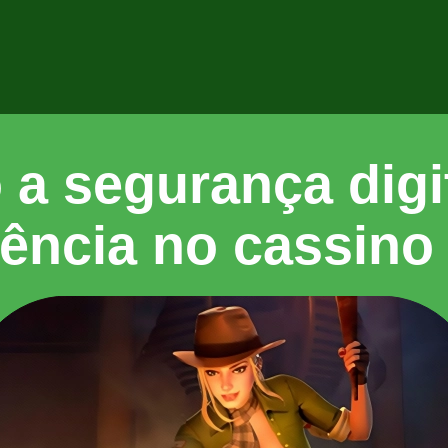
a segurança digit
ência no cassino