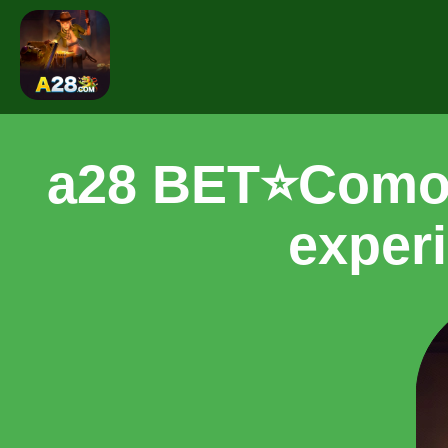
a28 BET⭐️Como 
experi