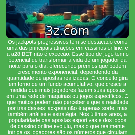
Os jackpots progressivos têm se destacado como
uma das principais atrações em cassinos online, e
a a28 BET não é exceção. Esse tipo de jogo tem o
potencial de transformar a vida de um jogador da
noite para o dia, oferecendo prêmios que podem
crescimento exponencial, dependendo da
quantidade de apostas realizadas. O conceito gira
em torno de um fundo acumulativo, que cresce à
medida que mais jogadores fazem suas apostas
em uma rede de máquinas ou jogos específicos. O
que muitos podem não perceber é que a realidade
por trás desses jackpots não é apenas sorte, mas
também análise e estratégia. Nos últimos anos, a
popularidade das apostas esportivas e dos jogos
de cassino online evoluiu, mas o que realmente
intriga os jogadores são os números que circulam