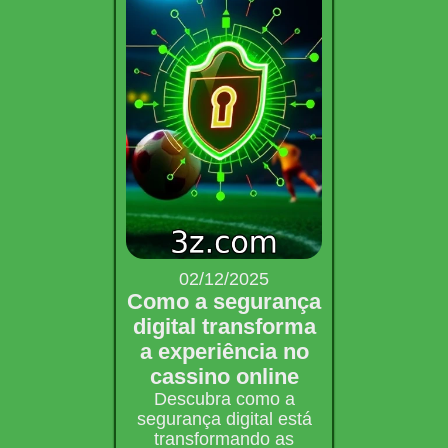
02/12/2025
Como a segurança
digital transforma
a experiência no
cassino online
Descubra como a
segurança digital está
transformando as