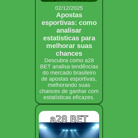
02/12/2025
Apostas
esportivas: como
analisar
estatísticas para
melhorar suas
chances
Descubra como a28
BET analisa tendências
do mercado brasileiro
de apostas esportivas,
melhorando suas
chances de ganhar com
estatísticas eficazes.