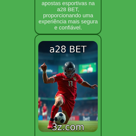
apostas esportivas na
a28 BET,
proporcionando uma
experiência mais segura
e confiável.